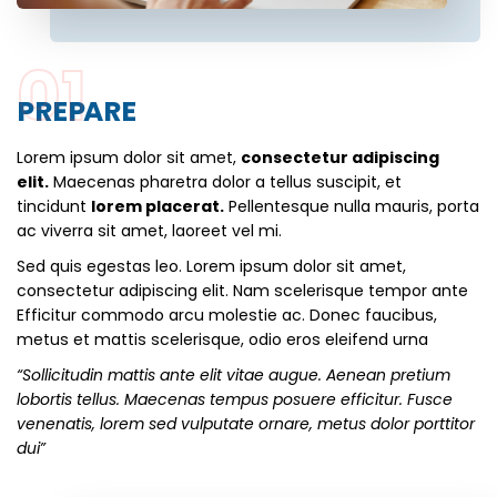
01
PREPARE
Lorem ipsum dolor sit amet,
consectetur adipiscing
elit.
Maecenas pharetra dolor a tellus suscipit, et
tincidunt
lorem placerat.
Pellentesque nulla mauris, porta
ac viverra sit amet, laoreet vel mi.
Sed quis egestas leo. Lorem ipsum dolor sit amet,
consectetur adipiscing elit. Nam scelerisque tempor ante
Efficitur commodo arcu molestie ac. Donec faucibus,
metus et mattis scelerisque, odio eros eleifend urna
“Sollicitudin mattis ante elit vitae augue. Aenean pretium
lobortis tellus. Maecenas tempus posuere efficitur. Fusce
venenatis, lorem sed vulputate ornare, metus dolor porttitor
dui”