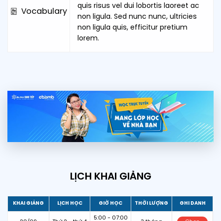
quis risus vel dui lobortis laoreet ac
Vocabulary
non ligula. Sed nunc nunc, ultricies
non ligula quis, efficitur pretium
lorem.
LỊCH KHAI GIẢNG
KHAI GIẢNG
LỊCH HỌC
GIỜ HỌC
THỜI LƯỢNG
GHI DANH
5:00 - 07:00