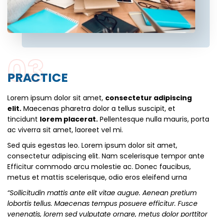
03
PRACTICE
Lorem ipsum dolor sit amet,
consectetur adipiscing
elit.
Maecenas pharetra dolor a tellus suscipit, et
tincidunt
lorem placerat.
Pellentesque nulla mauris, porta
ac viverra sit amet, laoreet vel mi.
Sed quis egestas leo. Lorem ipsum dolor sit amet,
consectetur adipiscing elit. Nam scelerisque tempor ante
Efficitur commodo arcu molestie ac. Donec faucibus,
metus et mattis scelerisque, odio eros eleifend urna
“Sollicitudin mattis ante elit vitae augue. Aenean pretium
lobortis tellus. Maecenas tempus posuere efficitur. Fusce
venenatis, lorem sed vulputate ornare, metus dolor porttitor