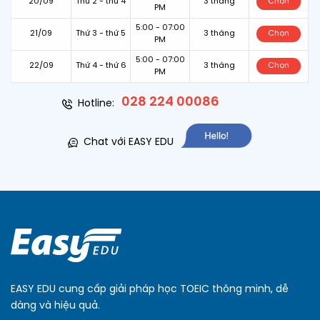
20/09
Thứ 2 - thứ 4
3 tháng
Chọn
PM
5:00 - 07:00
21/09
Thứ 3 - thứ 5
3 tháng
Chọn
PM
5:00 - 07:00
22/09
Thứ 4 - thứ 6
3 tháng
Chọn
PM
028 224 00086
Hotline:
Chat với EASY EDU
EASY EDU cung cấp giải pháp học TOEIC thông minh, dễ
dàng và hiệu quả.